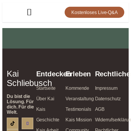
Kostenloses Live-Q&A
Kai
Entdecken
Erleben
Rechtliche
Schliebusch
Startseite
Kommende
Impressum
Du bist die
Über Kai
Veranstaltung
Datenschutz
Lösung. Für
dich. Für die
Kais
Testimonials
AGB
Welt.
Geschichte
Kais Mission
Widerrufserkläru
Kais Arbeit
Community
Rechtlicher