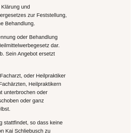
n Klärung und
kergesetzes zur Feststellung,
che Behandlung.
rkennung oder Behandlung
eilmittelwerbegesetz dar.
b. Sein Angebot ersetzt
acharzt, oder Heilpraktiker
Fachärzten, Heilpraktikern
ht unterbrochen oder
eschoben oder ganz
lbst.
stattfindet, so dass keine
on Kai Schliebusch zu