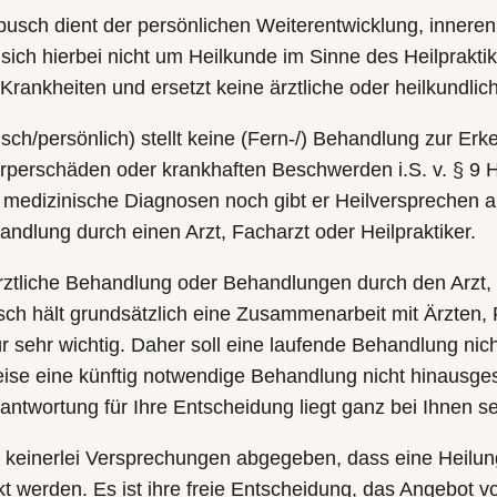
usch dient der persönlichen Weiterentwicklung, innere
sich hierbei nicht um Heilkunde im Sinne des Heilprakti
Krankheiten und ersetzt keine ärztliche oder heilkundli
nisch/persönlich) stellt keine (Fern-/) Behandlung zur E
rperschäden oder krankhaften Beschwerden i.S. v. § 9 H
r medizinische Diagnosen noch gibt er Heilversprechen a
andlung durch einen Arzt, Facharzt oder Heilpraktiker.
ztliche Behandlung oder Behandlungen durch den Arzt, F
usch hält grundsätzlich eine Zusammenarbeit mit Ärzten, 
 sehr wichtig. Daher soll eine laufende Behandlung nic
se eine künftig notwendige Behandlung nicht hinausg
ntwortung für Ihre Entscheidung liegt ganz bei Ihnen se
einerlei Versprechungen abgegeben, dass eine Heilung 
 werden. Es ist ihre freie Entscheidung, das Angebot v