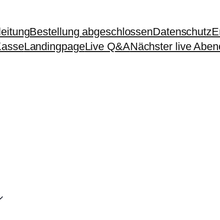
eitung
Bestellung abgeschlossen
Datenschutz
E
Kasse
Landingpage
Live Q&A
Nächster live Aben